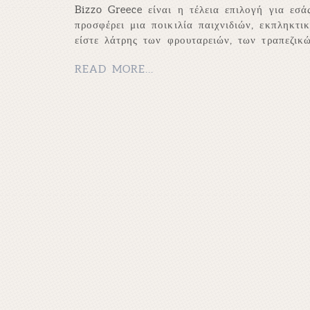
Bizzo Greece είναι η τέλεια επιλογή για εσ
προσφέρει μια ποικιλία παιχνιδιών, εκπληκτ
είστε λάτρης των φρουταρειών, των τραπεζικ
READ MORE...