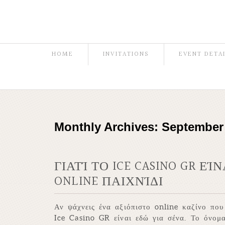
HOME
INVITATIONS
EVENT DETA
Monthly Archives:
September
ΓΙΑΤΊ ΤΟ ICE CASINO GR Ε
ONLINE ΠΑΙΧΝΊΔΙ
Αν ψάχνεις ένα αξιόπιστο online καζίνο που
Ice Casino GR είναι εδώ για σένα. Το όνομα 