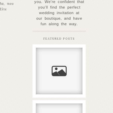
you. W
e're confident that
δα, που
you'll find the perfect
Είτε
wedding invitation at
our
boutique, and have
fun along the way.
FEATURED POSTS
New Coral Reef
Slots Arriving in
2026
READ MORE...
Αναμενόμενη αξία