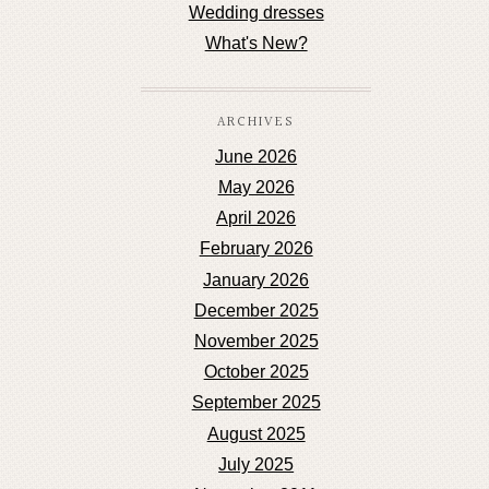
Wedding dresses
What's New?
ARCHIVES
June 2026
May 2026
April 2026
February 2026
January 2026
December 2025
November 2025
October 2025
September 2025
August 2025
July 2025