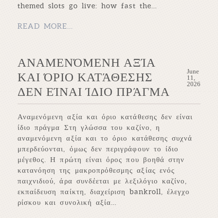
themed slots go live: how fast the…
READ MORE...
ΑΝΑΜΕΝΌΜΕΝΗ ΑΞΊΑ
June
ΚΑΙ ΌΡΙΟ ΚΑΤΆΘΕΣΗΣ
11,
2026
ΔΕΝ ΕΊΝΑΙ ΊΔΙΟ ΠΡΆΓΜΑ
Αναμενόμενη αξία και όριο κατάθεσης δεν είναι
ίδιο πράγμα Στη γλώσσα του καζίνο, η
αναμενόμενη αξία και το όριο κατάθεσης συχνά
μπερδεύονται, όμως δεν περιγράφουν το ίδιο
μέγεθος. Η πρώτη είναι όρος που βοηθά στην
κατανόηση της μακροπρόθεσμης αξίας ενός
παιχνιδιού, άρα συνδέεται με λεξιλόγιο καζίνο,
εκπαίδευση παίκτη, διαχείριση bankroll, έλεγχο
ρίσκου και συνολική αξία…