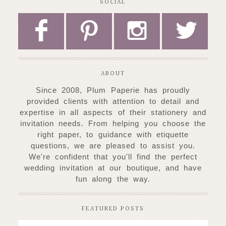
SOCIAL
F
P
I
L
ABOUT
Since 2008, Plum Paperie has proudly
provided clients with attention to detail and
expertise
in all aspects of their stationery and
invitation needs. From helping you choose
the
right paper, to guidance with etiquette
questions, we are pleased to assist you.
W
e're confident that you'll find the perfect
wedding invitation at our
boutique, and have
fun along the way.
FEATURED POSTS