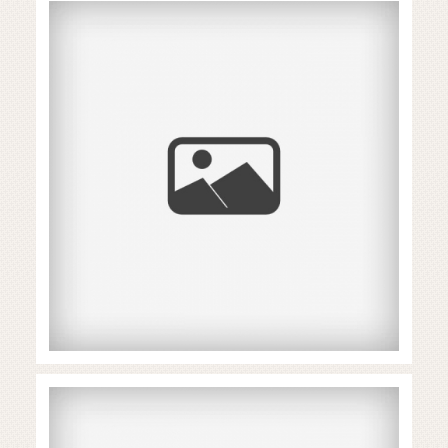
New Coral Reef Slots Arriving in
2026
READ MORE...
Αναμενόμενη αξία και όριο
κατάθεσης δεν είναι ίδιο πράγμα