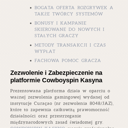
BOGATA OFERTA ROZGRYWEK A
TAKŻE TWÓRCY SYSTEMÓW
BONUSY I KAMPANIE
SKIEROWANE DO NOWYCH I
STAŁYCH GRACZY
METODY TRANSAKCJI I CZAS
WYPŁAT
FACHOWA POMOC GRACZA
Zezwolenie i Zabezpieczenie na
platformie Cowboyspin Kasyna
Prezentowana platforma działa w oparciu o
ważnej zezwolenia gamingowej wydanej od
instytucje Curaçao (nr zezwolenia 8048/JAZ),
które to zapewnia całkowitą prawomocność
działalności oraz przestrzeganie
międzynarodowych zasad świadomej gry.