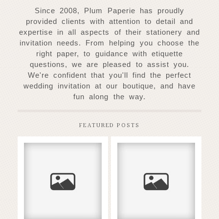
Since 2008, Plum Paperie has proudly
provided clients with attention to detail and
expertise
in all aspects of their stationery and
invitation needs. From helping you choose
the
right paper, to guidance with etiquette
questions, we are pleased to assist you.
W
e're confident that you'll find the perfect
wedding invitation at our
boutique, and have
fun along the way.
FEATURED POSTS
New Coral Reef
Αναμενόμενη αξία
Slots Arriving
και όριο
in 2026
κατάθεσης δεν
είναι ίδιο πράγμα
READ MORE...
READ MORE...