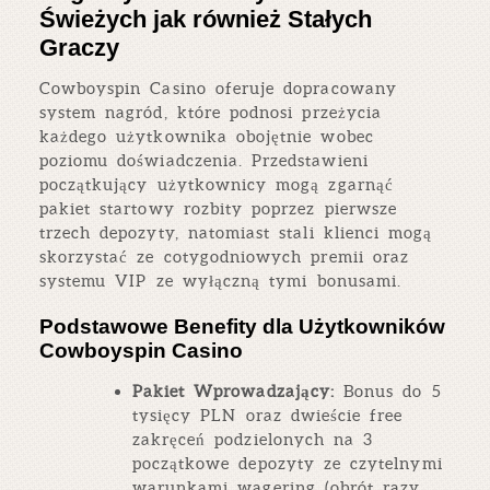
Świeżych jak również Stałych
Graczy
Cowboyspin Casino oferuje dopracowany
system nagród, które podnosi przeżycia
każdego użytkownika obojętnie wobec
poziomu doświadczenia. Przedstawieni
początkujący użytkownicy mogą zgarnąć
pakiet startowy rozbity poprzez pierwsze
trzech depozyty, natomiast stali klienci mogą
skorzystać ze cotygodniowych premii oraz
systemu VIP ze wyłączną tymi bonusami.
Podstawowe Benefity dla Użytkowników
Cowboyspin Casino
Pakiet Wprowadzający:
Bonus do 5
tysięcy PLN oraz dwieście free
zakręceń podzielonych na 3
początkowe depozyty ze czytelnymi
warunkami wagering (obrót razy