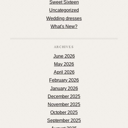
Sweet Sixteen
Uncategorized
Wedding dresses
What's New?
ARCHIVES
June 2026
May 2026
April 2026
February 2026
January 2026
December 2025
November 2025
October 2025
September 2025