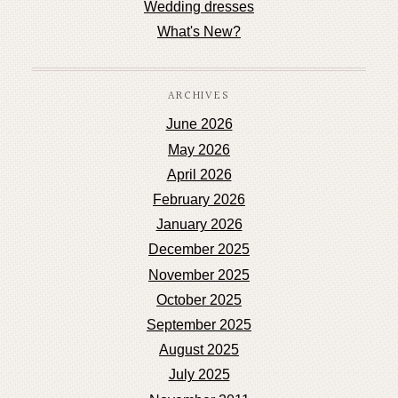
Wedding dresses
What's New?
ARCHIVES
June 2026
May 2026
April 2026
February 2026
January 2026
December 2025
November 2025
October 2025
September 2025
August 2025
July 2025