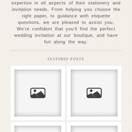
expertise
in all aspects of their stationery and
invitation needs. From helping you choose
the
right paper, to guidance with etiquette
questions, we are pleased to assist you.
W
e're confident that you'll find the perfect
wedding invitation at our
boutique, and have
fun along the way.
FEATURED POSTS
New Coral Reef
Αναμενόμενη αξία
Slots Arriving
και όριο
in 2026
κατάθεσης δεν
είναι ίδιο πράγμα
READ MORE...
READ MORE...