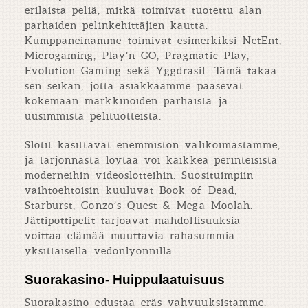
erilaista peliä, mitkä toimivat tuotettu alan
parhaiden pelinkehittäjien kautta.
Kumppaneinamme toimivat esimerkiksi NetEnt,
Microgaming, Play’n GO, Pragmatic Play,
Evolution Gaming sekä Yggdrasil. Tämä takaa
sen seikan, jotta asiakkaamme pääsevät
kokemaan markkinoiden parhaista ja
uusimmista pelituotteista.
Slotit käsittävät enemmistön valikoimastamme,
ja tarjonnasta löytää voi kaikkea perinteisistä
moderneihin videoslotteihin. Suosituimpiin
vaihtoehtoisin kuuluvat Book of Dead,
Starburst, Gonzo’s Quest & Mega Moolah.
Jättipottipelit tarjoavat mahdollisuuksia
voittaa elämää muuttavia rahasummia
yksittäisellä vedonlyönnillä.
Suorakasino- Huippulaatuisuus
Suorakasino edustaa eräs vahvuuksistamme.