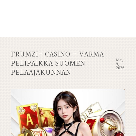
FRUMZI- CASINO – VARMA
May
PELIPAIKKA SUOMEN
9,
2026
PELAAJAKUNNAN