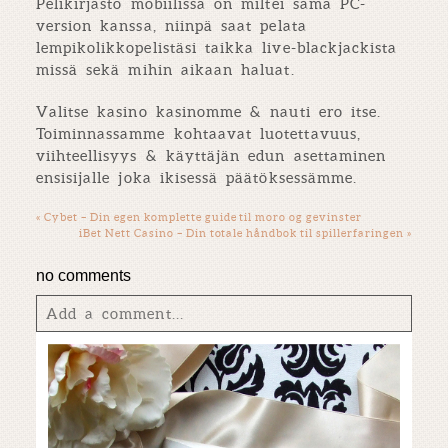
Pelikirjasto mobiilissa on miltei sama PC-
version kanssa, niinpä saat pelata
lempikolikkopelistäsi taikka live-blackjackista
missä sekä mihin aikaan haluat.
Valitse kasino kasinomme & nauti ero itse.
Toiminnassamme kohtaavat luotettavuus,
viihteellisyys & käyttäjän edun asettaminen
ensisijalle joka ikisessä päätöksessämme.
«
Cybet – Din egen komplette guide til moro og gevinster
iBet Nett Casino – Din totale håndbok til spillerfaringen
»
no comments
Add a comment...
Your email is
never
published or shared.
Required fields are marked *