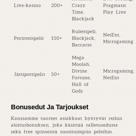
Live-kasino
200+
Crazy
Pragmatic
Time,
Play Live
Blackjack
Rulettipeli,
NetEnt,
Perinteispelit
150+
Blackjack,
Microgaming
Baccarat
Mega
Moolah,
Divine
Microgaming,
Jättipottipelit
50+
Fortune,
NetEnt
Hall of
Gods
Bonusedut Ja Tarjoukset
Kanssamme tuoreet asiakkaat hyötyvät reilun
aloitusbonuksen, joka käsittää talletusedusta
sekä free spinseistä suosituimpiin peleihin.