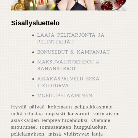
Sisällysluettelo
LAAJA PELITARJONTA JA
PELINTEKIJÄT
BONUSEDUT & KAMPANJAT
MAKSUVAIHTOEHDOT &
RAHANSIIRROT
ASIAKASPALVELU SEKÄ
TIETOTURVA
MOBIILIPELAAMINEN
Hyvää päivää kokemaan pelipaikkasmme,
mikä edustaa nopeasti kasvanut kotimaisten
asiakkaiden lempivaihtoehdoksi. Olemme
sitoutuneet toimittamaan huippuluokan
pelielämyksen, missä yhdistyvät laaja