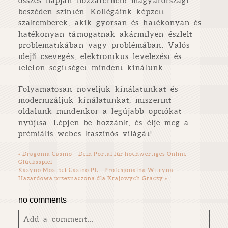
összes napján hozzáférhető magyarországi
beszéden szintén. Kollégáink képzett
szakemberek, akik gyorsan és hatékonyan és
hatékonyan támogatnak akármilyen észlelt
problematikában vagy problémában. Valós
idejű csevegés, elektronikus levelezési és
telefon segítséget mindent kínálunk.
Folyamatosan növeljük kínálatunkat és
modernizáljuk kínálatunkat, miszerint
oldalunk mindenkor a legújabb opciókat
nyújtsa. Lépjen be hozzánk, és élje meg a
prémiális webes kaszinós világát!
«
Dragonia Casino – Dein Portal für hochwertiges Online-
Glücksspiel
Kasyno Mostbet Casino PL – Profesjonalna Witryna
Hazardowa przeznaczona dla Krajowych Graczy
»
no comments
Add a comment...