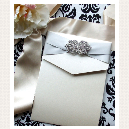
Your email is
never
published or shared.
Required fields are marked *
Post Comment