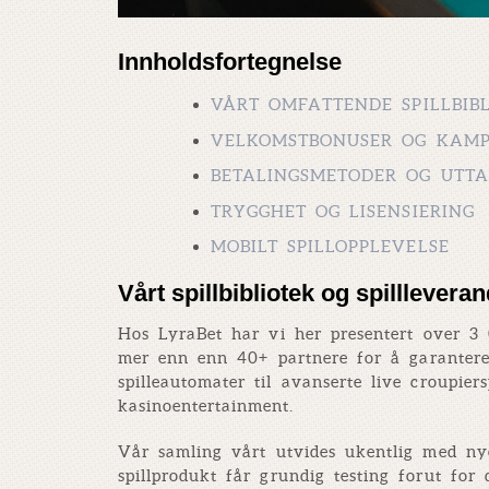
Innholdsfortegnelse
VÅRT OMFATTENDE SPILLBIB
VELKOMSTBONUSER OG KAM
BETALINGSMETODER OG UTTA
TRYGGHET OG LISENSIERING
MOBILT SPILLOPPLEVELSE
Vårt spillbibliotek og spilllevera
Hos LyraBet har vi her presentert over 3 
mer enn enn 40+ partnere for å garantere va
spilleautomater til avanserte live croupie
kasinoentertainment.
Vår samling vårt utvides ukentlig med nyest
spillprodukt får grundig testing forut for 