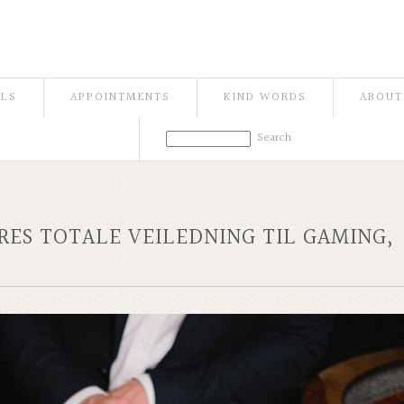
ILS
APPOINTMENTS
KIND WORDS
ABOUT
RES TOTALE VEILEDNING TIL GAMING,