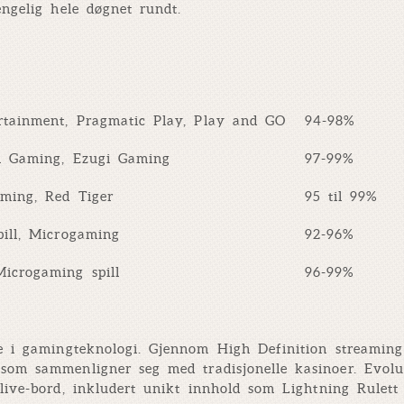
jengelig hele døgnet rundt.
rtainment, Pragmatic Play, Play and GO
94-98%
n Gaming, Ezugi Gaming
97-99%
ming, Red Tiger
95 til 99%
pill, Microgaming
92-96%
Microgaming spill
96-99%
ste i gamingteknologi. Gjennom High Definition streamin
 som sammenligner seg med tradisjonelle kasinoer. Evolu
e live-bord, inkludert unikt innhold som Lightning Rulett