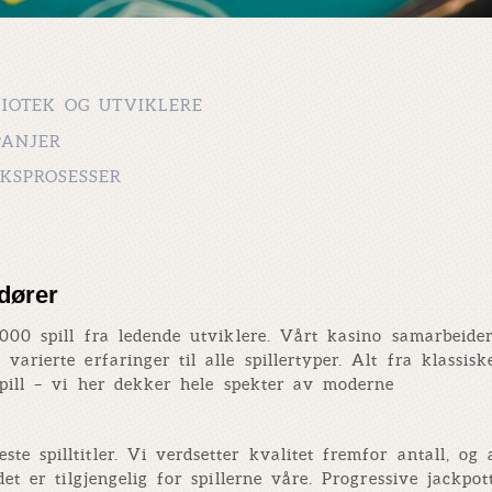
LIOTEK OG UTVIKLERE
PANJER
KSPROSESSER
ndører
000 spill fra ledende utviklere. Vårt kasino samarbeide
rierte erfaringer til alle spillertyper. Alt fra klassisk
rspill – vi her dekker hele spekter av moderne
e spilltitler. Vi verdsetter kvalitet fremfor antall, og 
det er tilgjengelig for spillerne våre. Progressive jackpo