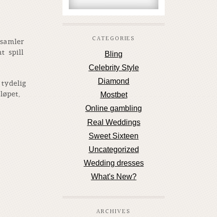
CATEGORIES
samler
t spill
Bling
Celebrity Style
Diamond
tydelig
løpet,
Mostbet
Online gambling
Real Weddings
Sweet Sixteen
Uncategorized
Wedding dresses
What's New?
ARCHIVES