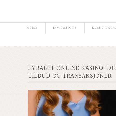
HOME
INVITATIONS
EVENT DETA
LYRABET ONLINE KASINO: DE
TILBUD OG TRANSAKSJONER