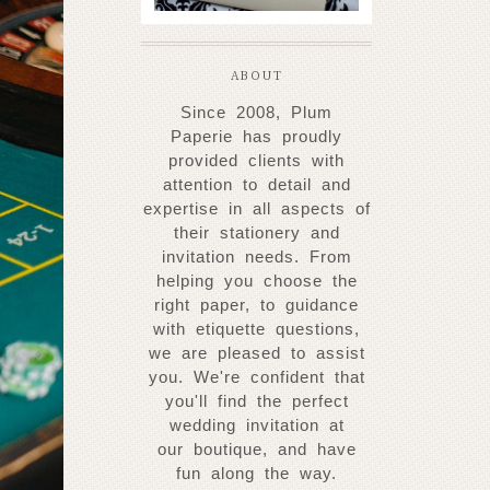
ABOUT
Since 2008, Plum
Paperie has proudly
provided clients with
attention to detail and
expertise
in all aspects of
their stationery and
invitation needs. From
helping you choose
the
right paper, to guidance
with etiquette questions,
we are pleased to assist
you. W
e're confident that
you'll find the perfect
wedding invitation at
our
boutique, and have
fun along the way.