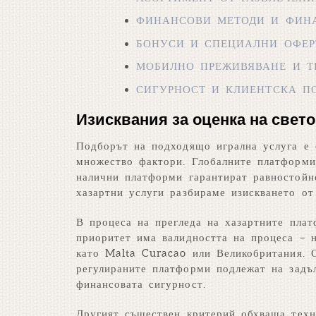
ФИНАНСОВИ МЕТОДИ И ФИН
БОНУСИ И СПЕЦИАЛНИ ОФЕР
МОБИЛНО ПРЕЖИВЯВАНЕ И Т
СИГУРНОСТ И КЛИЕНТСКА П
Изисквания за оценка на свет
Подборът на подходящо игрална услуга е 
множество фактори. Глобалните платформи
налични платформи гарантират равностойно
хазартни услуги разбираме изискването от
В процеса на прегледа на хазартните пла
приоритет има валидността на процеса – н
като Malta Curacao или Великобритания.
регулираните платформи подлежат на задъ
финансовата сигурност.
Другият съществен критерий обхваща техн