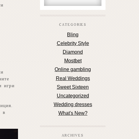
ти
CATEGORIES
Bling
Celebrity Style
Diamond
Mostbet
Online gambling
ни
Real Weddings
ните
и игри
Sweet Sixteen
Uncategorized
Wedding dresses
иция.
 в
What's New?
ARCHIVES