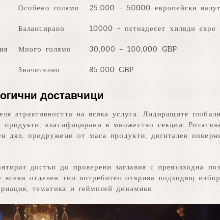
Особено голямо
25,000 – 50000 европейски валу
Балансирано
10000 – петнадесет хиляди евро
ия
Много голямо
30,000 – 100,000 GBP
Значително
85,000 GBP
логични доставчици
ля атрактивността на всяка услуга. Лидиращите глобал
и продукти, класифицирани в множество секции. Ротатив
ен дял, придружени от маса продукти, дигитален покерн
нтират достъп до проверени заглавия с превъзходна поз
е всеки отделен тип потребител открива подходящ избор
ариация, тематика и геймплей динамики.