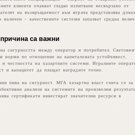
ните клиенти очакват гладко изпитване несвързано от
зателят на възвръщаемост към играча представлява дока
о наличен – качествените системи запазват средна велич
.
 причина са важни
на сигурността между оператор и потребител. Световни
ни норми по отношение на капиталовата устойчивост,
 и честността на хазартните системи. Игралните операт
ст и капацитет да плащат наградите точно.
зни нива на сигурност. МГА хазартна власт счита се за
 обективни анализи на системите на произволни резултат
кива сертификати инвестират значителни ресурси в