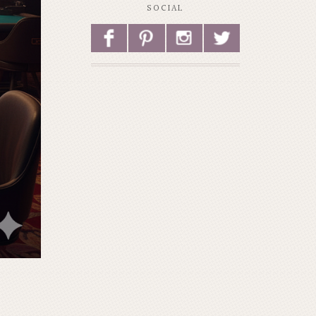
SOCIAL
F
P
I
L