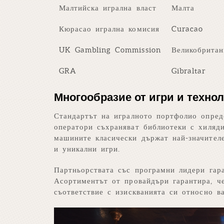
Малтийска игрална власт
Малта
Кюрасао игрална комисия
Curacao
UK Gambling Commission
Великобритан
GRA
Gibraltar
Многообразие от игри и техно
Стандартът на игралното портфолио опреде
оператори съхраняват библиотеки с хиляд
машините класически държат най-значител
и уникални игри.
Партньорствата със програмни лидери гара
Асортиментът от провайдъри гарантира, ч
съответствие с изискванията си относно в