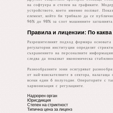
на софтуера и степен на графиките. Модер
устройството, което именно ползват. Пока
елемент, който би трябвало да се публичн
96% до 98% за слот машинните заглавията
Правила и лицензии: По каква
Разрешителният подход формира основата 
регулаторни институции определят стрикт
съхранението на персоналните информация
следва да показват икономическа стабилно
Разнообразните зони осигуряват разнообра
от най-взискателните в сектора, налагаща
всеки един 6 полугодие. Операторите с та
хармонизация с регулациите.
Надзорен орган
Юрисдикция
Степен на стриктност
Типична цена за лиценз