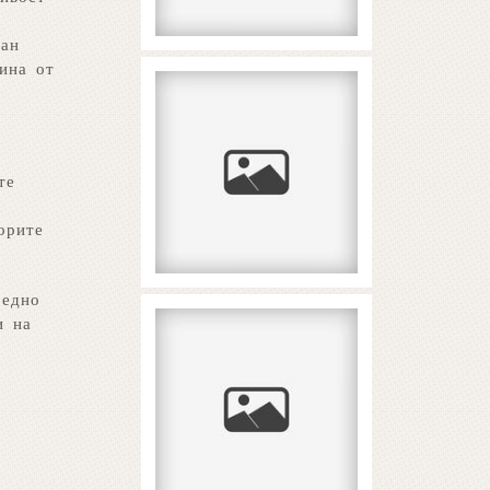
зан
ина от
2026 Yilning Eng
Zo‘r Hindcha
Slotlari: 5 Talab
те
READ MORE...
орите
 едно
и на
Paysafecard στα
καζίνο για ανώνυμες
καταθέσεις χωρίς
τράπεζα
READ MORE...