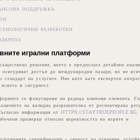
АНСОВА ПОДДРЪЖКА
ТИ
ЕХНОЛОГИЧНИ РАЗРАБОТКИ
ОДКРЕПА
овните игрални платформи
съществено решение, което е предполага детайлен анали
 осигуряват достъп до международни пазари, но не вси
 стандарт на услугите. Ние като като експертен опера
 яснота и сигурност.
тформите се фокусираме на редица ключови елемента. Гл
аличието на валидна разрешителна от респектирана рег
 Съгласно информация от
HTTPS://STAYTRUEPEOPLE.BG
,
лбочени проверки относно коректността на игрите и
ологичните спецификации – скорост на отваряне, устойч