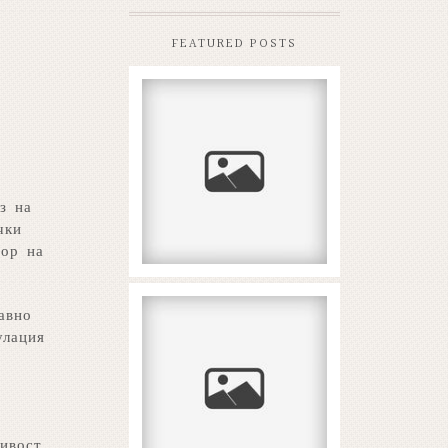
FEATURED POSTS
New Coral Reef
Slots Arriving in
2026
READ MORE...
з на
чки
тор на
авно
Αναμενόμενη αξία
και όριο κατάθεσης
улация
δεν είναι ίδιο πράγμα
READ MORE...
ивост