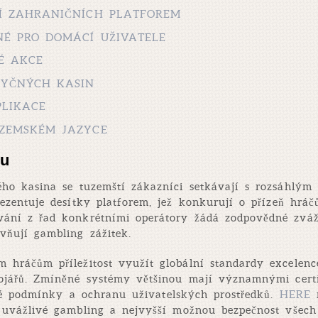
Í ZAHRANIČNÍCH PLATFOREM
É PRO DOMÁCÍ UŽIVATELE
É AKCE
ZYČNÝCH KASIN
LIKACE
ZEMSKÉM JAZYCE
lu
ho kasina se tuzemští zákazníci setkávají s rozsáhlým 
ezentuje desítky platforem, jež konkurují o přízeň hráč
ání z řad konkrétními operátory žádá zodpovědné zváž
vňují gambling zážitek.
 hráčům příležitost využít globální standardy excelenc
ojářů. Zmíněné systémy většinou mají významnými certi
rové podmínky a ochranu uživatelských prostředků.
HERE
n
uvážlivé gambling a nejvyšší možnou bezpečnost všech