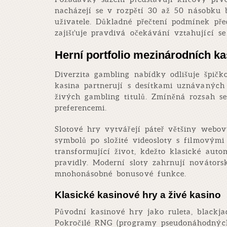
nacházejí se v rozpětí 30 až 50 násobku b
uživatele. Důkladné přečtení podmínek př
zajišťuje pravdivá očekávání vztahující se 
Herní portfolio mezinárodních ka
Diverzita gambling nabídky odlišuje špič
kasina partnerují s desítkami uznávaných 
živých gambling titulů. Zmíněná rozsah se
preferencemi.
Slotové hry vytvářejí páteř většiny webo
symbolů po složité videosloty s filmovým
transformující život, kdežto klasické aut
pravidly. Moderní sloty zahrnují novátors
mnohonásobné bonusové funkce.
Klasické kasinové hry a živé kasino
Původní kasinové hry jako ruleta, blackja
Pokročilé RNG (programy pseudonáhodných 