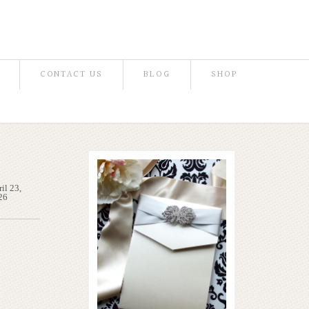
CONTACT US
BLOG
SHOP
il 23,
26