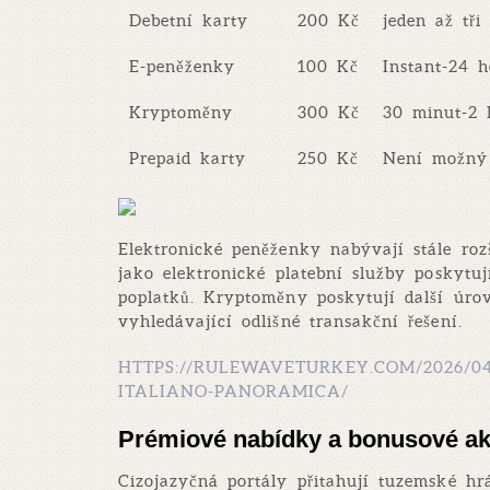
Debetní karty
200 Kč
jeden až tři
E-peněženky
100 Kč
Instant-24 h
Kryptoměny
300 Kč
30 minut-2 
Prepaid karty
250 Kč
Není možný
Elektronické peněženky nabývají stále rozš
jako elektronické platební služby poskytuj
poplatků. Kryptoměny poskytují další úro
vyhledávající odlišné transakční řešení.
HTTPS://RULEWAVETURKEY.COM/2026/04
ITALIANO-PANORAMICA/
Prémiové nabídky a bonusové a
Cizojazyčná portály přitahují tuzemské h