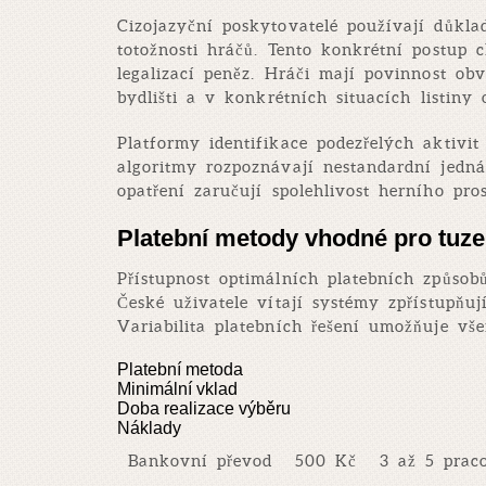
Cizojazyční poskytovatelé používají důk
totožnosti hráčů. Tento konkrétní postup 
legalizací peněz. Hráči mají povinnost obv
bydlišti a v konkrétních situacích listiny 
Platformy identifikace podezřelých aktivit
algoritmy rozpoznávají nestandardní jedná
opatření zaručují spolehlivost herního pro
Platební metody vhodné pro tuze
Přístupnost optimálních platebních způsob
České uživatele vítají systémy zpřístupňu
Variabilita platebních řešení umožňuje v
Platební metoda
Minimální vklad
Doba realizace výběru
Náklady
Bankovní převod
500 Kč
3 až 5 prac