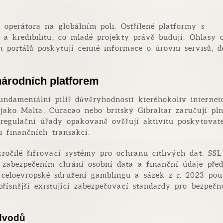
operátora na globálním poli. Ostřílené platformy s
 a kredibilitu, co mladé projekty právě budují. Ohlasy 
 portálů poskytují cenné informace o úrovni servisů, d
národních platforem
ndamentální pilíř důvěryhodnosti kteréhokoliv interne
í jako Malta, Curacao nebo britský Gibraltar zaručují pl
 regulační úřady opakovaně ověřují aktivitu poskytovat
i finančních transakcí.
ročilé šifrovací systémy pro ochranu citlivých dat. SSL
 zabezpečením chrání osobní data a finanční údaje pře
celoevropské sdružení gamblingu a sázek z r. 2023 pou
řísnější existující zabezpečovací standardy pro bezpečn
odvodů