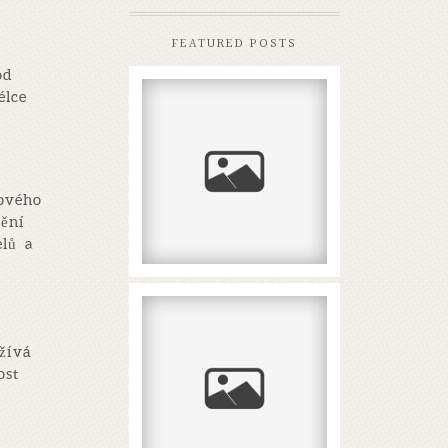
FEATURED POSTS
od
élce
New Coral Reef
Slots Arriving in
2026
READ MORE...
tového
nění
elů a
Αναμενόμενη αξία
d
και όριο κατάθεσης
žívá
δεν είναι ίδιο πράγμα
ost
READ MORE...