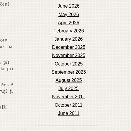
čení
June 2026
May 2026
April 2026
February 2026
January 2026
noty
nus na
December 2025
November 2025
 při
October 2025
la pro
September 2025
August 2025
pět až
July 2025
ují ji
November 2011
October 2011
ější
June 2011