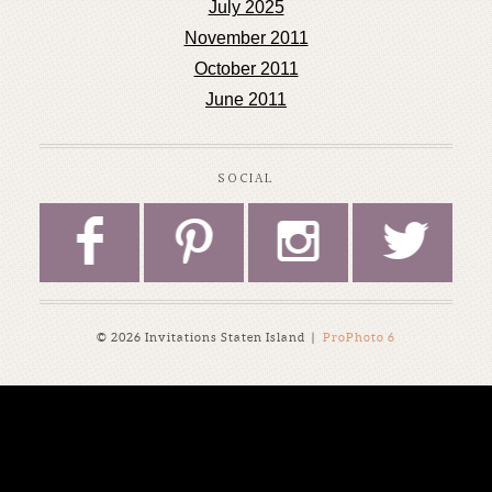
July 2025
November 2011
October 2011
June 2011
SOCIAL
F
P
I
L
© 2026 Invitations Staten Island
|
ProPhoto 6