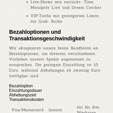
Live-Shows wie verrückt- Time,
Monopoly Live und Dream Catcher
VIP-Tische mit gesteigerten Limits
für Groß- Roller
Bezahloptionen und
Transaktionsgeschwindigkeit
Wir akzeptieren unsere breite Bandbreite an
Bezahloptionen, um diversen verschiedenen
Vorlieben unserer Spieler angemessen zu
entsprechen. Die geringste Einzahlung ist 10
Euro, während Abhebungen ab zwanzig Euro
verfügbar sind.
Bezahloption
Einzahlungsdauer
Abhebungszeit
Transaktionskosten
ein bis drei
Visa/Mastercard
Instant
Werktage