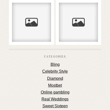
2026 Yilning
Paysafecard στα
Eng Zo‘r
καζίνο για
Hindcha
ανώνυμες
Slotlari: 5 Talab
καταθέσεις χωρίς
τράπεζα
READ MORE...
READ MORE...
CATEGORIES
Bling
Celebrity Style
Diamond
Mostbet
Online gambling
Real Weddings
Sweet Sixteen