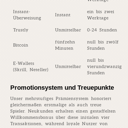
Instant-
ein bis zwei
Instant
Überweisung
Werktage
Trustly
Unmittelbar
0-24 Stunden
fünfzehn
null bis zwölf
Bitcoin
Minuten
Stunden
null bis
E-Wallets
Unmittelbar
vierundzwanzig
(Skrill, Neteller)
Stunden
Promotionsystem und Treuepunkte
Unser mehrstufiges Prämiensystem honoriert
gleichermaßen erstmalige als auch treue
Spieler. Neukunden erhalten einen gestaffelten
Willkommensbonus über diese initialen vier
Transaktionen, während loyale Nutzer von