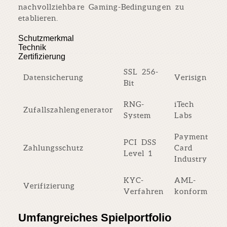
nachvollziehbare Gaming-Bedingungen zu
etablieren.
Schutzmerkmal
Technik
Zertifizierung
SSL 256-
Datensicherung
Verisign
Bit
RNG-
iTech
Zufallszahlengenerator
System
Labs
Payment
PCI DSS
Zahlungsschutz
Card
Level 1
Industry
KYC-
AML-
Verifizierung
Verfahren
konform
Umfangreiches Spielportfolio