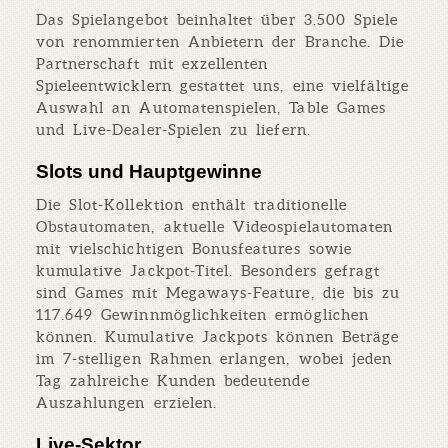
Das Spielangebot beinhaltet über 3.500 Spiele
von renommierten Anbietern der Branche. Die
Partnerschaft mit exzellenten
Spieleentwicklern gestattet uns, eine vielfältige
Auswahl an Automatenspielen, Table Games
und Live-Dealer-Spielen zu liefern.
Slots und Hauptgewinne
Die Slot-Kollektion enthält traditionelle
Obstautomaten, aktuelle Videospielautomaten
mit vielschichtigen Bonusfeatures sowie
kumulative Jackpot-Titel. Besonders gefragt
sind Games mit Megaways-Feature, die bis zu
117.649 Gewinnmöglichkeiten ermöglichen
können. Kumulative Jackpots können Beträge
im 7-stelligen Rahmen erlangen, wobei jeden
Tag zahlreiche Kunden bedeutende
Auszahlungen erzielen.
Live-Sektor