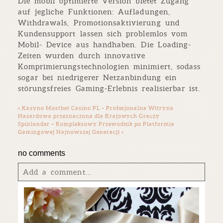
Die mobil optimierte Version bietet Zugang
auf jegliche Funktionen: Aufladungen,
Withdrawals, Promotionsaktivierung und
Kundensupport lassen sich problemlos vom
Mobil- Device aus handhaben. Die Loading-
Zeiten wurden durch innovative
Komprimierungstechnologien minimiert, sodass
sogar bei niedrigerer Netzanbindung ein
störungsfreies Gaming-Erlebnis realisierbar ist.
«
Kasyno Mostbet Casino PL – Profesjonalna Witryna
Hazardowa przeznaczona dla Krajowych Graczy
Spinlander – Kompleksowy Przewodnik po Platformie
Gamingowej Najnowszej Generacji
»
no comments
Add a comment...
Your email is
never
published or shared.
Required fields are marked *