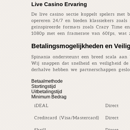
Live Casino Ervaring
De live casino sectie koppelt spelers met
opereren 24/7 en bieden klassiekers zoals
geïnspireerde formats zoals Crazy Time e
1080p met een framerate van 60fps, wat zo
Betalingsmogelijkheden en Veili
Spinania ondersteunt een breed scala aan
Wij snappen dat snelheid en veiligheid de 
derhalve hebben we partnerschappen geslot
Betaalmethode
Stortingstijd
Uitbetalingstijd
Minimum Bedrag
iDEAL
Direct
Creditcard (Visa/Mastercard)
Direct
Skrill
Direct