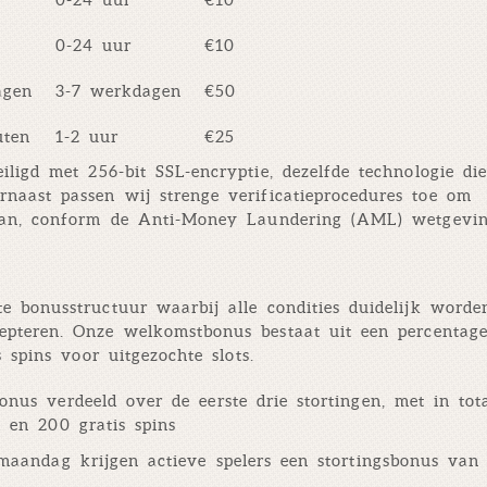
0-24 uur
€10
agen
3-7 werkdagen
€50
uten
1-2 uur
€25
iligd met 256-bit SSL-encryptie, dezelfde technologie di
rnaast passen wij strenge verificatieprocedures toe om
gaan, conform de Anti-Money Laundering (AML) wetgevin
e bonusstructuur waarbij alle condities duidelijk worde
cepteren. Onze welkomstbonus bestaat uit een percentag
 spins voor uitgezochte slots.
nus verdeeld over de eerste drie stortingen, met in tot
 en 200 gratis spins
aandag krijgen actieve spelers een stortingsbonus van