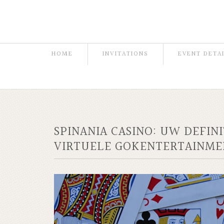
HOME
INVITATIONS
EVENT DETA
SPINANIA CASINO: UW DEFIN
VIRTUELE GOKENTERTAINME