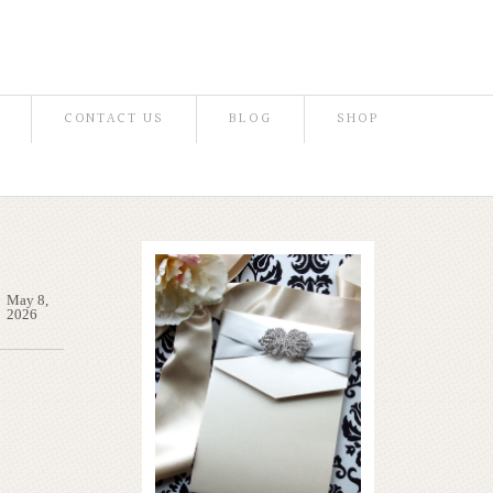
CONTACT US
BLOG
SHOP
May 8,
2026