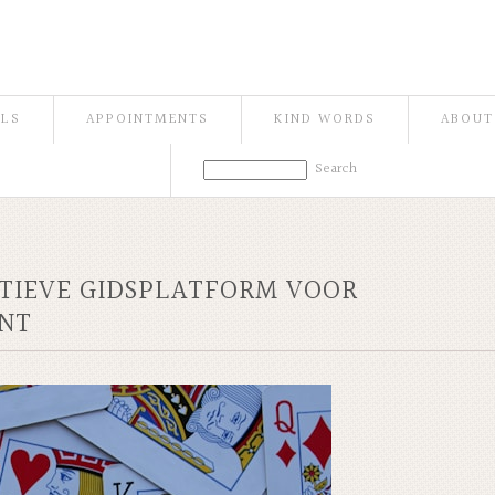
ILS
APPOINTMENTS
KIND WORDS
ABOUT
ITIEVE GIDSPLATFORM VOOR
NT