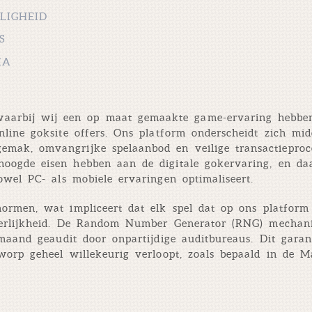
LIGHEID
S
IA
waarbij wij een op maat gemaakte game-ervaring hebbe
line goksite offers. Ons platform onderscheidt zich mid
emak, omvangrijke spelaanbod en veilige transactieproc
oogde eisen hebben aan de digitale gokervaring, en da
wel PC- als mobiele ervaringen optimaliseert.
ormen, wat impliceert dat elk spel dat op ons platform
 eerlijkheid. De Random Number Generator (RNG) mechan
maand geaudit door onpartijdige auditbureaus. Dit garan
nworp geheel willekeurig verloopt, zoals bepaald in de M