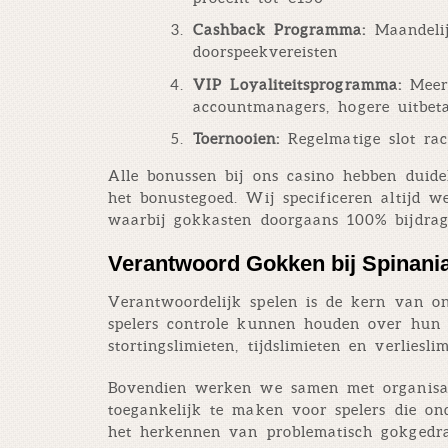
Cashback Programma:
Maandelij
doorspeekvereisten
VIP Loyaliteitsprogramma:
Meerd
accountmanagers, hogere uitbeta
Toernooien:
Regelmatige slot rac
Alle bonussen bij ons casino hebben duide
het bonustegoed. Wij specificeren altijd w
waarbij gokkasten doorgaans 100% bijdrag
Verantwoord Gokken bij Spinani
Verantwoordelijk spelen is de kern van on
spelers controle kunnen houden over hun 
stortingslimieten, tijdslimieten en verliesl
Bovendien werken we samen met organisa
toegankelijk te maken voor spelers die on
het herkennen van problematisch gokgedrag