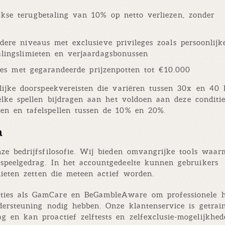
kse terugbetaling van 10% op netto verliezen, zonder
ere niveaus met exclusieve privileges zoals persoonlijk
lingslimieten en verjaardagsbonussen
es met gegarandeerde prijzenpotten tot €10.000
lijke doorspeekvereisten die variëren tussen 30x en 40 
elke spellen bijdragen aan het voldoen aan deze conditie
en en tafelspellen tussen de 10% en 20%.
a
ze bedrijfsfilosofie. Wij bieden omvangrijke tools waar
speelgedrag. In het accountgedeelte kunnen gebruikers
imieten zetten die meteen actief worden.
ties als GamCare en BeGambleAware om professionele 
dersteuning nodig hebben. Onze klantenservice is getrai
 en kan proactief zelftests en zelfexclusie-mogelijkhed